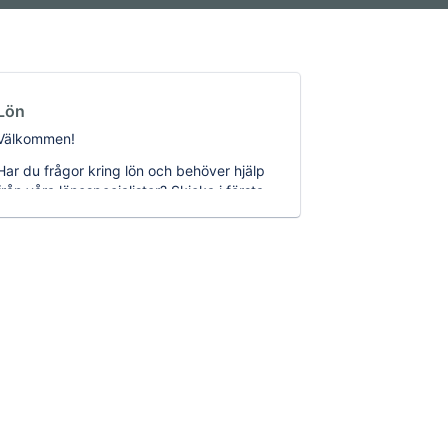
Lön
Välkommen!
Har du frågor kring lön och behöver hjälp
från våra lönespecialister? Skicka i första
hand in din fråga till din vanliga
”kundbrevlåda”
Tusen tack!
kundnamn@customer.kleer.se så kommer
ditt konsultteam att se till att din fråga
kommer rätt och att du får snabbt svar.
Om du inte känner till din maillåda kan du
skicka din lönefråga payroll@kleer.se
eller kontakta oss via support@kleer.se.